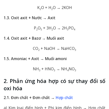
K
O + H
O → 2KOH
2
2
1.3. Oxit axit + Nước → Axit
P
O
+ 3H
O → 2H
PO
2
5
2
3
4
1.4. Oxit axit + Bazơ → Muối axit
CO
+ NaOH → NaHCO
2
3
1.5. Amoniac + Axit → Muối amoni
NH
+ HNO
→ NH
NO
3
3
4
3
2. Phản ứng hóa hợp có sự thay đổi số
oxi hóa
2.1. Đơn chất + Đơn chất →
Hợp chất
a) Kim loại điển hình + Phi kim điển hình → Hợp chất