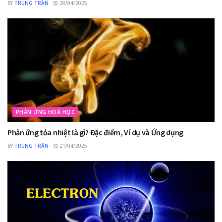
BY
TRUNG TRẦN
28/04/2025
PHẢN ỨNG HOÁ HỌC
Phản ứng tỏa nhiệt là gì? Đặc điểm, Ví dụ và Ứng dụng
BY
TRUNG TRẦN
21/04/2025