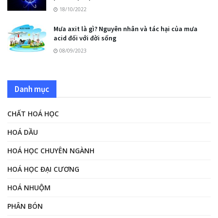
18/10/2022
Mưa axit là gì? Nguyên nhân và tác hại của mưa
acid đối với đời sống
08/09/2023
Danh mục
CHẤT HOÁ HỌC
HOÁ DẦU
HOÁ HỌC CHUYÊN NGÀNH
HOÁ HỌC ĐẠI CƯƠNG
HOÁ NHUỘM
PHÂN BÓN