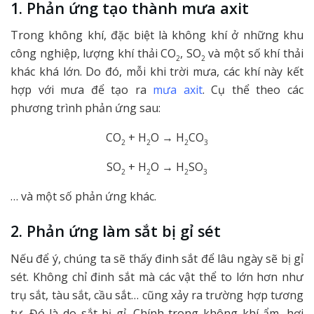
1. Phản ứng tạo thành mưa axit
Trong không khí, đặc biệt là không khí ở những khu
công nghiệp, lượng khí thải CO
, SO
và một số khí thải
2
2
khác khá lớn. Do đó, mỗi khi trời mưa, các khí này kết
hợp với mưa để tạo ra
mưa axit
. Cụ thể theo các
phương trình phản ứng sau:
CO
+ H
O → H
CO
2
2
2
3
SO
+ H
O → H
SO
2
2
2
3
… và một số phản ứng khác.
2. Phản ứng làm sắt bị gỉ sét
Nếu để ý, chúng ta sẽ thấy đinh sắt để lâu ngày sẽ bị gỉ
sét. Không chỉ đinh sắt mà các vật thể to lớn hơn như
trụ sắt, tàu sắt, cầu sắt… cũng xảy ra trường hợp tương
tự. Đó là do sắt bị gỉ. Chính trong không khí ẩm, hơi