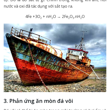
nước và oxi đã tác dụng với sắt tạo ra.
4Fe +3O
+ nH
O → 2Fe
O
.nH
O
2
2
2
3
2
3. Phản ứng ăn mòn đá vôi