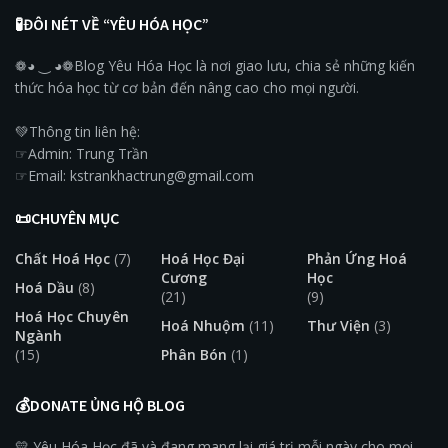
🧪ĐÔI NÉT VỀ “YÊU HÓA HỌC”
❁◕ ‿ ◕❁Blog Yêu Hóa Học là nơi giao lưu, chia sẻ những kiến
thức hóa học từ cơ bản đến nâng cao cho mọi người.
💚Thông tin liên hệ:
☞Admin: Trung Trần
☞Email: kstrankhactrung@gmail.com
📜CHUYÊN MỤC
Chất Hoá Học
(7)
Hoá Học Đại
Phản Ứng Hoá
Cương
Học
Hoá Dầu
(8)
(21)
(9)
Hoá Học Chuyên
Hoá Nhuộm
(11)
Thư Viện
(3)
Ngành
(15)
Phân Bón
(1)
💰DONATE ỦNG HỘ BLOG
💛 Yêu Hóa Học đã và đang mang lại giá trị mỗi ngày cho mọi