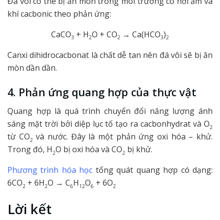
Đá vôi có thể bị ăn mòn trong môi trường có hơi ẩm và
khí cacbonic theo phản ứng:
CaCO
+ H
O + CO
→ Ca(HCO
)
3
2
2
3
2
Canxi dihidrocacbonat là chất dễ tan nên đá vôi sẽ bị ăn
mòn dần dần.
4. Phản ứng quang hợp của thực vật
Quang hợp là quá trình chuyển đổi năng lượng ánh
sáng mặt trời bởi diệp lục tố tạo ra cacbonhydrat và O
2
từ CO
và nước. Đây là một phản ứng oxi hóa – khử.
2
Trong đó, H
O bị oxi hóa và CO
bị khử.
2
2
Phương trình hóa học
tổng quát quang hợp có dạng:
6CO
+ 6H
O → C
H
O
+ 6O
2
2
6
12
6
2
Lời kết