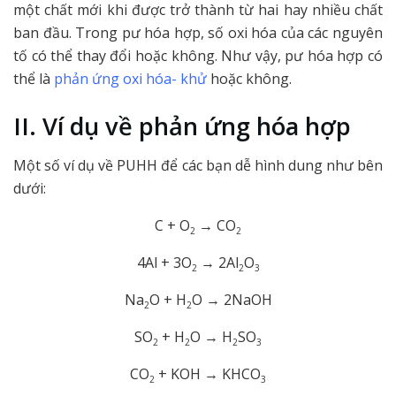
một chất mới khi được trở thành từ hai hay nhiều chất
ban đầu. Trong pư hóa hợp, số oxi hóa của các nguyên
tố có thể thay đổi hoặc không. Như vậy, pư hóa hợp có
thể là
phản ứng oxi hóa- khử
hoặc không.
II. Ví dụ về phản ứng hóa hợp
Một số ví dụ về PUHH để các bạn dễ hình dung như bên
dưới:
C + O
→ CO
2
2
4Al + 3O
→ 2Al
O
2
2
3
Na
O + H
O → 2NaOH
2
2
SO
+ H
O → H
SO
2
2
2
3
CO
+ KOH → KHCO
2
3