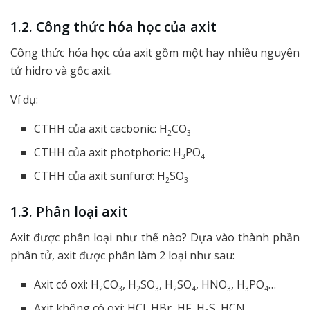
1.2. Công thức hóa học của axit
Công thức hóa học của axit gồm một hay nhiều nguyên
tử hidro và gốc axit.
Ví dụ:
CTHH của axit cacbonic: H
CO
2
3
CTHH của axit photphoric: H
PO
3
4
CTHH của axit sunfurơ: H
SO
2
3
1.3. Phân loại axit
Axit được phân loại như thế nào? Dựa vào thành phần
phân tử, axit được phân làm 2 loại như sau:
Axit có oxi: H
CO
, H
SO
, H
SO
, HNO
, H
PO
…
2
3
2
3
2
4
3
3
4
Axit không có oxi: HCl, HBr, HF, H
S, HCN…