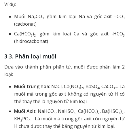
Ví dụ:
Muối Na
CO
: gồm kim loại Na và gốc axit =CO
2
3
3
(cacbonat)
Ca(HCO
)
: gồm kim loại Ca và gốc axit -HCO
3
2
3
(hidrocacbonat)
3.3. Phân loại muối
Dựa vào thành phần phân tử, muối được phân làm 2
loại:
Muối trung hòa
: NaCl, Ca(NO
)
, BaSO
, CaCO
… Là
3
2
4
3
muối mà trong gốc axit không có nguyên tử H có
thể thay thế là nguyên tử kim loại.
Muối Axit
: NaHCO
, NaHSO
, Ca(HCO
)
, Ba(HSO
)
,
3
3
3
2
4
2
KH
PO
… Là muối mà trong gốc axit còn nguyên tử
2
4
H chưa được thay thế bằng nguyên tử kim loại.