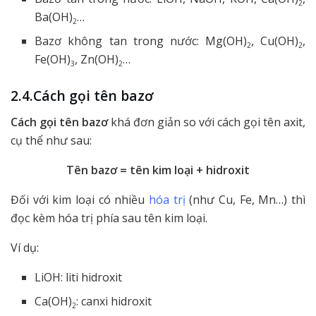
2
Ba(OH)
…
2
Bazơ không tan trong nước: Mg(OH)
, Cu(OH)
,
2
2
Fe(OH)
, Zn(OH)
…
3
2
2.4.Cách gọi tên bazơ
Cách gọi tên bazơ
khá đơn giản so với cách gọi tên axit,
cụ thể như sau:
Tên bazơ = tên kim loại + hidroxit
Đối với kim loại có nhiều
hóa trị
(như Cu, Fe, Mn…) thì
đọc kèm hóa trị phía sau tên kim loại.
Ví dụ:
LiOH: liti hidroxit
Ca(OH)
: canxi hidroxit
2