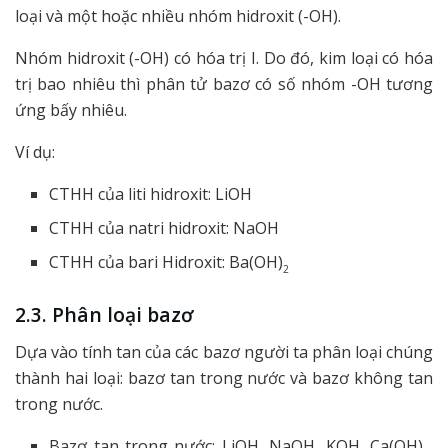
loại và một hoặc nhiều nhóm hidroxit (-OH).
Nhóm hidroxit (-OH) có hóa trị I. Do đó, kim loại có hóa
trị bao nhiêu thì phân tử bazơ có số nhóm -OH tương
ứng bấy nhiêu.
Ví dụ:
CTHH của liti hidroxit: LiOH
CTHH của natri hidroxit: NaOH
CTHH của bari Hidroxit: Ba(OH)
2
2.3. Phân loại bazơ
Dựa vào tính tan của các bazơ người ta phân loại chúng
thành hai loại: bazơ tan trong nước và bazơ không tan
trong nước.
Bazơ tan trong nước: LiOH, NaOH, KOH, Ca(OH)
,