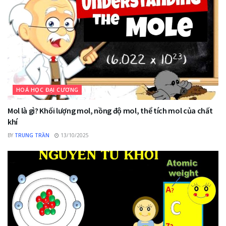
HOÁ HỌC ĐẠI CƯƠNG
Mol là gì? Khối lượng mol, nồng độ mol, thể tích mol của chất
khí
BY
TRUNG TRẦN
13/10/2025