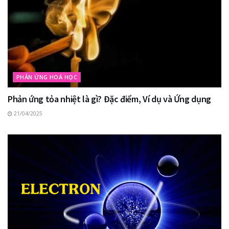
PHẢN ỨNG HOÁ HỌC
Phản ứng tỏa nhiệt là gì? Đặc điểm, Ví dụ và Ứng dụng
21/04/2025