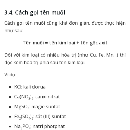
3.4. Cách gọi tên muối
Cách gọi tên muối cũng khá đơn giản, được thực hiện
như sau:
Tên muối = tên kim loại + tên gốc axit
Đối với kim loại có nhiều hóa trị (như Cu, Fe, Mn…) thì
đọc kèm hóa trị phía sau tên kim loại.
Ví dụ:
KCl: kali clorua
Ca(NO
)
: canxi nitrat
3
2
MgSO
: magie sunfat
4
Fe
(SO
)
: sắt (III) sunfat
2
4
3
Na
PO
: natri photphat
3
4