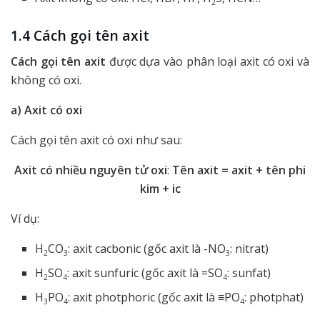
2
1.4 Cách gọi tên axit
Cách gọi tên axit
được dựa vào phân loại axit có oxi và
không có oxi.
a) Axit có oxi
Cách gọi tên axit có oxi như sau:
Axit có nhiều nguyên tử oxi
:
Tên axit = axit + tên phi
kim + ic
Ví dụ:
H
CO
: axit cacbonic (gốc axit là -NO
: nitrat)
2
3
3
H
SO
: axit sunfuric (gốc axit là =SO
: sunfat)
2
4
4
H
PO
: axit photphoric (gốc axit là ≡PO
: photphat)
3
4
4