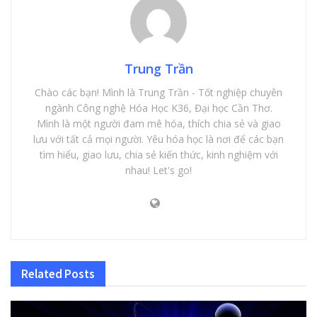
Trung Trần
Chào các bạn! Mình là Trung Trần - Tốt nghiệp chuyên
ngành Công nghệ Hóa Học K36, Đại học Cần Thơ.
Mình là một người đam mê hóa, thích chia sẻ và giao
lưu với tất cả mọi người. Yêu hóa học là nơi để các bạn
tìm hiểu, giao lưu, chia sẻ kiến thức, kinh nghiệm với
nhau! Let's go!
Related
Posts