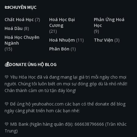
📜CHUYÊN MỤC
Chất Hoá Học
(7)
Hoá Học Đại
Phản Ứng Hoá
Cương
Học
Hoá Dầu
(8)
(21)
(9)
Hoá Học Chuyên
Hoá Nhuộm
(11)
Thư Viện
(3)
Ngành
(15)
Phân Bón
(1)
💰DONATE ỦNG HỘ BLOG
💛 Yêu Hóa Học đã và đang mang lại giá trị mỗi ngày cho mọi
người. Chúng tôi luôn biết ơn mọi sự đóng góp dù là nhỏ nhất!
Chân thành cảm ơn từ tận đáy lòng!
💛 Để ủng hộ yeuhoahoc.com các bạn có thể donate để blog
ngày càng phát triển hơn các bạn nhé:
💛 MB Bank (Ngân hàng quân đội): 666638796666 (Trần Khắc
Trung)