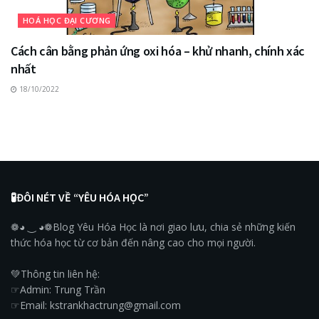
HOÁ HỌC ĐẠI CƯƠNG
Cách cân bằng phản ứng oxi hóa – khử nhanh, chính xác
nhất
18/10/2022
🧪ĐÔI NÉT VỀ “YÊU HÓA HỌC”
❁◕ ‿ ◕❁Blog Yêu Hóa Học là nơi giao lưu, chia sẻ những kiến
thức hóa học từ cơ bản đến nâng cao cho mọi người.
💚Thông tin liên hệ:
☞Admin: Trung Trần
☞Email: kstrankhactrung@gmail.com