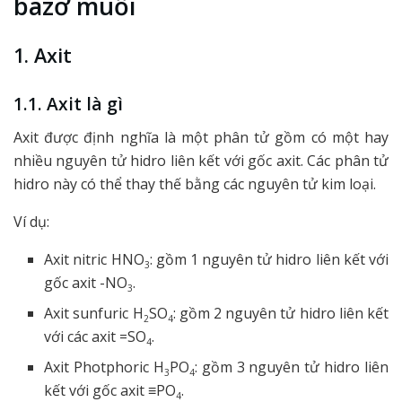
bazơ muối
1. Axit
1.1. Axit là gì
Axit được định nghĩa là một phân tử gồm có một hay
nhiều nguyên tử hidro liên kết với gốc axit. Các phân tử
hidro này có thể thay thế bằng các nguyên tử kim loại.
Ví dụ:
Axit nitric HNO
: gồm 1 nguyên tử hidro liên kết với
3
gốc axit -NO
.
3
Axit sunfuric H
SO
: gồm 2 nguyên tử hidro liên kết
2
4
với các axit =SO
.
4
Axit Photphoric H
PO
: gồm 3 nguyên tử hidro liên
3
4
kết với gốc axit ≡PO
.
4