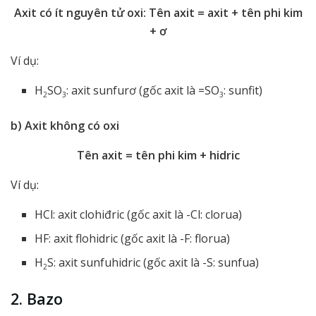
Axit có ít nguyên tử oxi: Tên axit = axit + tên phi kim
+ ơ
Ví dụ:
H
SO
: axit sunfurơ (gốc axit là =SO
: sunfit)
2
3
3
b) Axit không có oxi
Tên axit = tên phi kim + hidric
Ví dụ:
HCl: axit clohiđric (gốc axit là -Cl: clorua)
HF: axit flohidric (gốc axit là -F: florua)
H
S: axit sunfuhidric (gốc axit là -S: sunfua)
2
2. Bazo