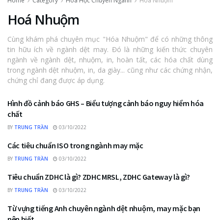
Home
Category
Hoá Học Chuyên Ngành
Hoá Nhuộm
Hoá Nhuộm
Cùng khám phá chuyên mục "Hóa Nhuộm" để có những thông
tin hữu ích về ngành dệt may. Đó là những kiến thức chuyên
ngành về ngành dệt, nhuộm, in, hoàn tất, các hóa chất dùng
trong ngành dệt nhuộm, in, da giày... cũng như các chứng nhận,
chứng chỉ đang được áp dụng.
Hình đồ cảnh báo GHS – Biểu tượng cảnh báo nguy hiểm hóa
HOÁ HỌC CHUYÊN NGÀNH
chất
BY
TRUNG TRẦN
03/10/2022
Các tiêu chuẩn ISO trong ngành may mặc
HOÁ NHUỘM
BY
TRUNG TRẦN
03/10/2022
Tiêu chuẩn ZDHC là gì? ZDHC MRSL, ZDHC Gateway là gì?
HOÁ NHUỘM
BY
TRUNG TRẦN
03/10/2022
Từ vựng tiếng Anh chuyên ngành dệt nhuộm, may mặc bạn
HOÁ HỌC CHUYÊN NGÀNH
nên biết