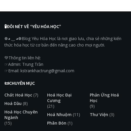
🧪ĐÔI NÉT VỀ “YÊU HÓA HỌC”
❁◕ ‿ ◕❁Blog Yêu Hóa Học là nơi giao lưu, chia sẻ những kiến
thức hóa học từ cơ bản đến nâng cao cho mọi người.
💚Thông tin liên hệ:
☞Admin: Trung Trần
☞Email: kstrankhactrung@gmail.com
📜CHUYÊN MỤC
Chất Hoá Học
(7)
Hoá Học Đại
Phản Ứng Hoá
Cương
Học
Hoá Dầu
(8)
(21)
(9)
Hoá Học Chuyên
Hoá Nhuộm
(11)
Thư Viện
(3)
Ngành
(15)
Phân Bón
(1)