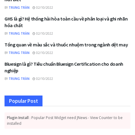
BY
TRUNG TRẦN
02/10/2022
GHS là gì? Hệ thống hài hòa toàn cầu về phân loại và ghi nhãn
HOÁ HỌC CHUYÊN NGÀNH
hóa chất
BY
TRUNG TRẦN
02/10/2022
Tổng quan về màu sắc và thuốc nhuộm trong ngành dệt may
HOÁ NHUỘM
BY
TRUNG TRẦN
02/10/2022
Bluesign là gì? Tiêu chuẩn Bluesign Certification cho doanh
HOÁ HỌC CHUYÊN NGÀNH
nghiệp
BY
TRUNG TRẦN
02/10/2022
Popular Post
Plugin Install
: Popular Post Widget need JNews - View Counter to be
installed